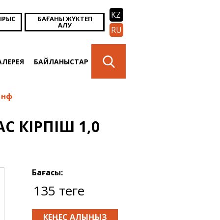
KZ
ЫРЫС
БАҒАНЫ ЖҮКТЕП
АЛУ
RU
АЛЕРЕЯ
БАЙЛАНЫСТАР
 нф
С КІРПІШ 1,0
Бағасы:
135 теңге
КЕҢЕС АЛЫҢЫЗ