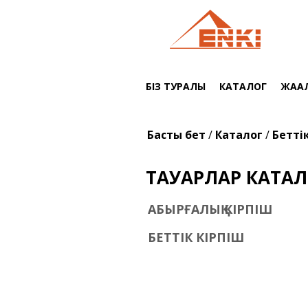
Skip to main content
БІЗ ТУРАЛЫ
КАТАЛОГ
ЖАҢА
You are here
Басты бет
/
Каталог
/
Бетті
ТАУАРЛАР КАТА
ҚАБЫРҒАЛЫҚ КІРПІШ
БЕТТІК КІРПІШ