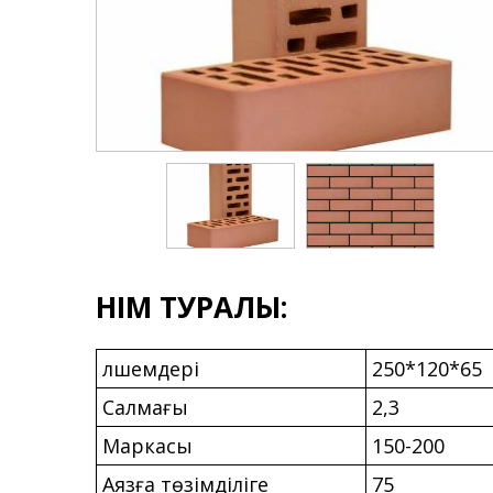
ӨНІМ ТУРАЛЫ:
Өлшемдері
250*120*65
Салмағы
2,3
Маркасы
150-200
Аязға төзімділіге
75