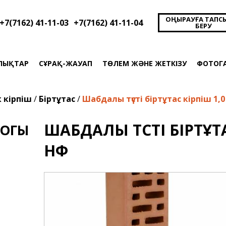
ҚОҢЫРАУҒА ТАПС
+7(7162) 41-11-03
+7(7162) 41-11-04
БЕРУ
ЛЫҚТАР
СҰРАҚ-ЖАУАП
ТӨЛЕМ ЖӘНЕ ЖЕТКІЗУ
ФОТОГ
к кірпіш
/
Біртұтас
/
Шабдалы түсті біртұтас кірпіш 1,0
ШАБДАЛЫ ТҮСТІ БІРТҰТА
ЛОГЫ
НФ