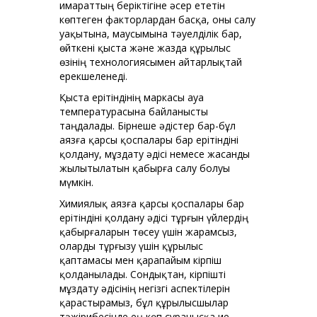
имараттың беріктігіне әсер ететін
көптеген факторлардан басқа, оны салу
уақытына, маусымына тәуелділік бар,
өйткені қыста және жазда құрылыс
өзінің технологиясымен айтарлықтай
ерекшеленеді.
Қыста ерітіндінің маркасы ауа
температурасына байланысты
таңдалады. Бірнеше әдістер бар-бұл
аязға қарсы қоспалары бар ерітіндіні
қолдану, мұздату әдісі немесе жасанды
жылытылатын қабырға салу болуы
мүмкін.
Химиялық аязға қарсы қоспалары бар
ерітіндіні қолдану әдісі тұрғын үйлердің
қабырғаларын төсеу үшін жарамсыз,
оларды тұрғызу үшін құрылыс
қаптамасы мен қарапайым кірпіш
қолданылады. Сондықтан, кірпішті
мұздату әдісінің негізгі аспектілерін
қарастырамыз, бұл құрылысшылар
тәжірибесінде ең көп сұранысқа ие.