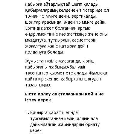
қабырға айтарлықтай шөгіп қалады.
Қабырғалардың көлденең тігістерінде ол
10-нан 15 мм-ге дейін, вертикалды,
шоқтар арасында, 8-ден 15 мм-ге дейін.
Ерітінді қажет болғаннан артық
өндірілмейтініне көз жеткізіңіз және оны
мұздатуға, тұтқырлық қасиеттерін
жоғалтуға және қатаюға дейін
қолдануға болады.
Жұмыстан үзіліс жасағанда, кірпіш
қабырғаны жабыңыз-бұл үшін
төсеніштер қызмет ете алады. Жұмысқа
қайта кіріскенде, қабырғаны шөгуден
тазартыңыз.
Қыста қалау аяқталғаннан кейін не
істеу керек
Қабырға қабат шегінде
тұрғызылғаннан кейін, алдын ала
дайындалған жабындарды орнату
керек.