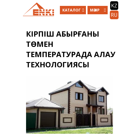
Skip to main content
KZ
КАТАЛОГ
МӘЗІР
RU
КІРПІШ ҚАБЫРҒАНЫ
ТӨМЕН
ТЕМПЕРАТУРАДА ҚАЛАУ
ТЕХНОЛОГИЯСЫ