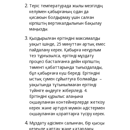
Теріс температурада жылы мезгілдің
келуімен қабырғаның одан да
қисаюын болдырмау үшін салған
кірпіштің вертикалдылығын бақылау
маңызды.
Қыздырылған ерітіндіні максималды
уақыт ішінде, 25 минуттан артық емес
пайдалану керек. Қабырға неғұрлым
тез тұрғызылса, ерітінді мұздату
процесі басталғанға дейін кірпіштің
төменгі қабаттарында тығыздалады,
бұл қабырғаға күш береді. Ерітіндіні
ыстық сумен сұйылтуға болмайды –
уақытында тұтынылмаған ерітінді
түйініге өңдеуге жіберіледі. 4.
Ерітіндіні құрылыс алаңына
оқшауланған контейнерлерде жеткізу
керек және әртүрлі мүмкін әдістермен
оқшауланған қораптарға түсіру керек.
Мұздату әдісімен салынған, бір қысқы
кезеңде қаптау және қатардағы