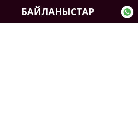
БАЙЛАНЫСТАР
Мекен-жайы:
Қазақстан, Көкшетау қ. ,
Солтүстік өнеркәсіптік аймақ
7-жол, 6-үй
ТЕЛЕФОН:
+7(7162) 41-11-03
+7(7162) 41-11-04
Бізге жазыңыз
ЖШС «ENKI» ©2019