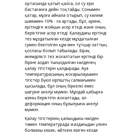
ортасында қатып қалса, ол су ери
бастағанға дейін тоқтайды. Сонымен
қатар, мұзға айнала отырып, су көлемі
шамамен 10% - ға артады, бұл, әрине,
ерітіндіге жойқын әсер етеді және оның
беріктігіне әсер етеді. Қалаудағы ерітінді
тез мұздатылған кезде мұздатылған
сумен бекітілген құм мен тұтқыр заттың
қоспасы болып табылады. Бірақ
икемділікті тез жоғалтатын ерітінді бір-
біріне аздап тығыздалған көлденең
қалау тігістерін қалдырады. Ауа
температурасының жоғарылауымен
тігістер бүкіл кірпіштің салмағымен
қысылады, бұл оның біркелкі емес
шөгуіне әкелуі мүмкін. Мұндай қабырға
өзінің беріктігін жоғалтады, ал
деформация оның бұзылуына әкелуі
мүмкін.
Қалау тігістерінің қалыңдығы нөлден
төмен температурада жаздағыдан үлкен
болмауы керек, өйткені еріген кезде