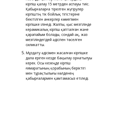
кірпіш қалау 15 метрден аспауы тиіс.
Қабырғаларға тірелген жүгірулер
кірпіштің тік бойлық тігістеріне
бекітілген анкерлер көмегімен
кірпішке ілінеді. Жалпы, қыс мезгілінде
керамикалық кірпіш қапталған және
қарапайым болады, сондай-ақ, жаз
мезгіліндегідей әдіспен төселген
силикатты.
Мұздату әдісімен жасалған кірпішке
дала еріген кезде бақылау орнатылуы
керек. Осы кезеңде кірпіш
ғимаратының қорабының беріктігі
мен тұрақтылығы көлденең
қабырғалармен қамтамасыз етіледі.