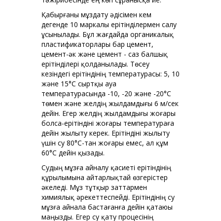
Қабырғаны мұздату әдісімен кем
дегенде 10 маркалы ерітінділермен салу
ұсынылады. Бұл жағдайда органикалық
пластификаторлары бар цемент,
цемент-әк және цемент - саз балшық
ерітінділері қолданылады. Төсеу
кезіндегі ерітіндінің температурасы: 5, 10
және 15°С сыртқы ауа
температурасында -10, -20 және -20°С
төмен және желдің жылдамдығы 6 м/сек
дейін. Егер желдің жылдамдығы жоғары
болса-ерітіндіні жоғары температураға
дейін жылыту керек. Ерітіндіні жылыту
үшін су 80°C-тан жоғары емес, ал құм
60°C дейін қызады.
Судың мұзға айналу қасиеті ерітіндінің
құрылымына айтарлықтай өзгерістер
әкеледі. Мұз тұтқыр заттармен
химиялық әрекеттеспейді. Ерітіндінің су
мұзға айнала бастағанға дейін қатаюы
маңызды. Егер су қату процесінің