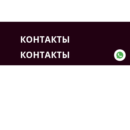
КОНТАКТЫ
КОНТАКТЫ
АДРЕС:
Казахстан, г. Кокшетау ,
Северная промышленная
зона проезд 7, дом 6
ТЕЛЕФОН:
+7(7162) 41-11-03