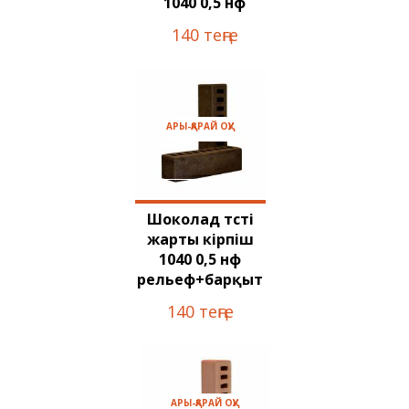
1040 0,5 нф
140 теңге
АРЫ-ҚАРАЙ ОҚУ
Шоколад түсті
жарты кірпіш
1040 0,5 нф
рельеф+барқыт
140 теңге
АРЫ-ҚАРАЙ ОҚУ