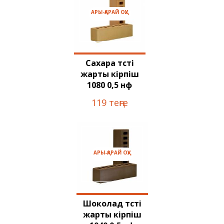
АРЫ-ҚАРАЙ ОҚУ
Сахара түсті
жарты кірпіш
1080 0,5 нф
119 теңге
АРЫ-ҚАРАЙ ОҚУ
Шоколад түсті
жарты кірпіш