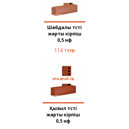
Шабдалы түсті
жарты кірпіш
0,5 нф
114 теңге
АРЫ-ҚАРАЙ ОҚУ
Қызыл түсті
жарты кірпіш
0,5 нф