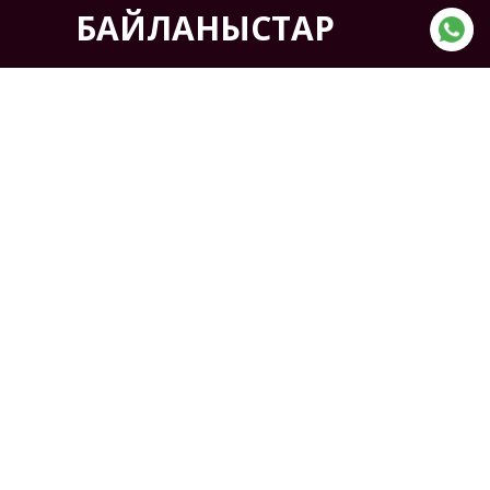
БАЙЛАНЫСТАР
Мекен-жайы:
Қазақстан, Көкшетау қ. ,
Солтүстік өнеркәсіптік аймақ
7-жол, 6-үй
ТЕЛЕФОН:
+7(7162) 41-11-03
+7(7162) 41-11-04
Бізге жазыңыз
ЖШС «ENKI» ©2019