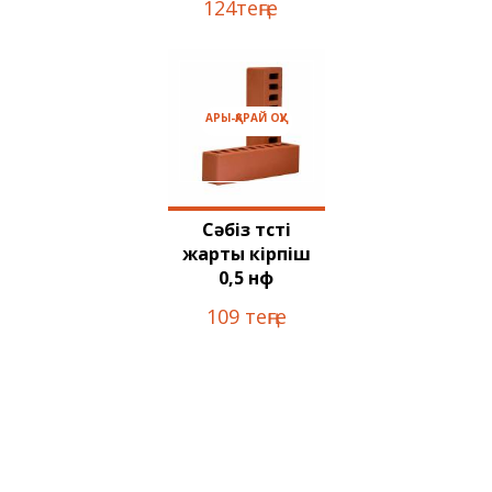
124теңге
АРЫ-ҚАРАЙ ОҚУ
Сәбіз түсті
жарты кірпіш
0,5 нф
109 теңге