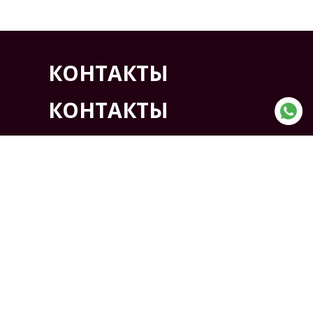
КОНТАКТЫ
КОНТАКТЫ
АДРЕС:
Казахстан, г. Кокшетау ,
Северная промышленная
зона проезд 7, дом 6
ТЕЛЕФОН:
+7(7162) 41-11-03
+7(7162) 41-11-04