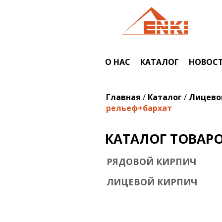
Перейти к основному содержанию
О НАС
КАТАЛОГ
НОВОС
Вы здесь
Главная
/
Каталог
/
Лицево
рельеф+бархат
КАТАЛОГ ТОВАР
РЯДОВОЙ КИРПИЧ
ЛИЦЕВОЙ КИРПИЧ