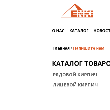
Перейти к основному содержанию
О НАС
КАТАЛОГ
НОВОС
Вы здесь
Главная
/
Напишите нам
КАТАЛОГ ТОВАР
РЯДОВОЙ КИРПИЧ
ЛИЦЕВОЙ КИРПИЧ