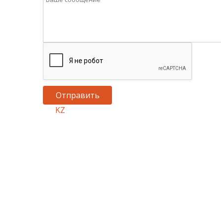
Комент
KZ